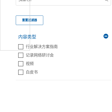
器
关
仪
测
器
试
隔
高
仪
膜
压
表
配
重置过滤器
Seals-
置
Isolators
零
热
件
电
内容类型
配
偶
号
件
行业解决方案指南
OEM
记录网络研讨会
智
温
能
度
视频
传
传
感
感
白皮书
器
器
组
件