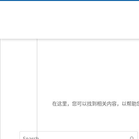
压
压
温
Callibrators
力
力
度
工
表
计
手
具
Pumps-
压
热
Controllers
温
力
电
度
开
偶
液
关
套
的
在这里，您可以找到相关内容，以帮助您
压
管
仪
测
器
压
试
力
温
人
传
度
员
测
感
开
试