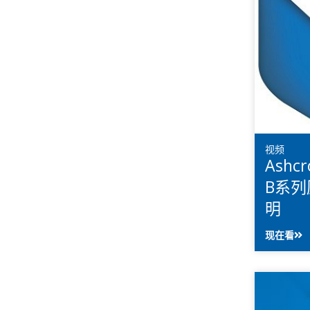
视频
Ashc
B系
明
现在看