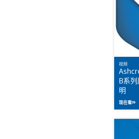
视频
Ashc
B系
明
现在看