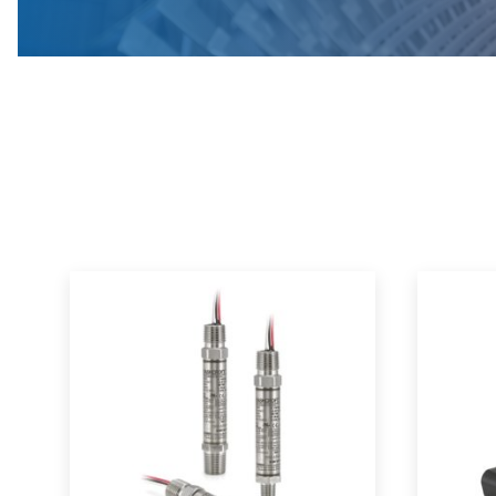
器
关
仪
测
器
试
隔
高
仪
膜
压
表
配
Seals-
置
Isolators
零
热
件
电
配
偶
号
件
OEM
智
温
能
度
传
传
感
感
器
器
组
件