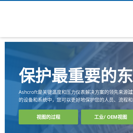
压
压
温
Callibrators
力
力
度
工
表
计
保护最重要的东
手
具
Pumps-
压
热
Controllers
温
力
电
度
开
偶
Ashcroft是关键温度和压力仪表解决方案的领先来源
过
液
关
套
的
的设备和系统中，您可以更好地保护您的人员、流程和
压
管
仪
测
器
压
试
视图的过程
工业/ OEM视图
力
温
人
传
度
员
测
感
开
试