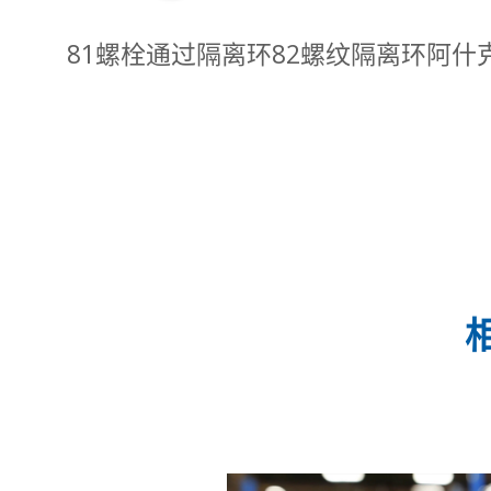
81螺栓通过隔离环
82螺纹隔离环
阿什