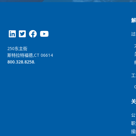
过
250东主街
斯特拉特福德,CT 06614
800.328.8258.
工
公
职
接