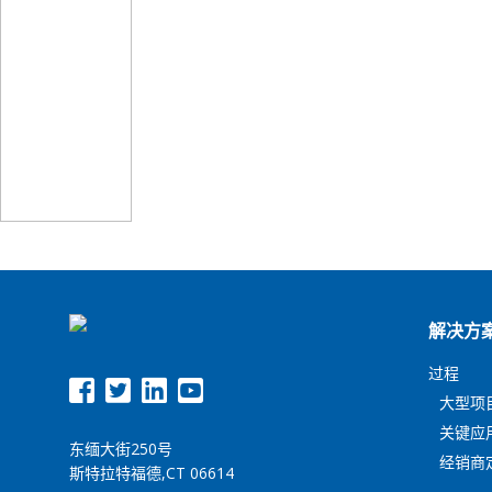
解决方
过程
大型项目
关键应用
东缅大街250号
经销商
斯特拉特福德,CT 06614