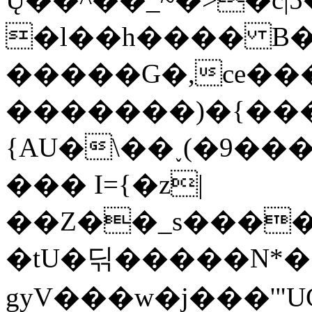
�l��h���� B�
�����G�,ce��
�������)�{���
{AU�\��˯(�9��
��� I={�z|
��Z��_s����y_�]�d��
�tU�딖 �����N*
gyV���w�j���'"UC��,�&�