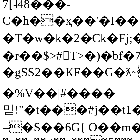
7[˨48���-
C�h��ҳ��'�I��
�T�w�k�2�Ck�Fj;
�r��$>#򛫖T>�)�b
�gSS2��КF��G�
�%V��|#����
먿!"�t���#j��t1
=�S��6G{|O��m�Fç