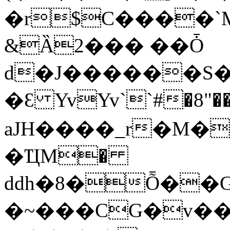
�r$C����`
&Ȁ2��� ��Ȱ
d�J������S��
�Ԑ YvYv``#�8"�
aJH����_r�M�
�ҴM�
ԁdh�8�Ȭ��G]6�@�
�~���CG�v���