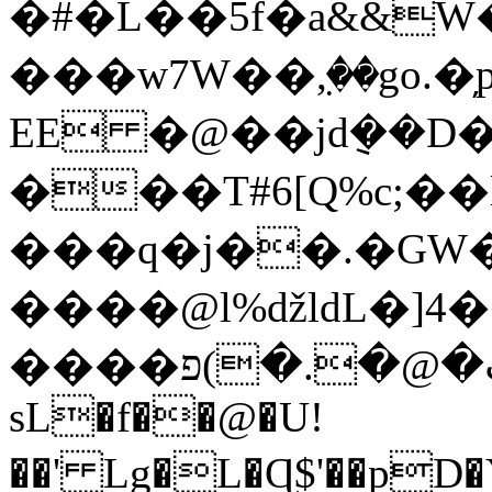
�#�L��5f�a&&W�
���w7W��ٜ,��go.�̦
EE �@��jd݈��D�
���T#6[Q%c;��
���q�j��.�GW�ގQ
����@l%ǆldL�]4
����ب�@�.�)פ�&��b]E��q
sL�f��@�U!
��' Lg�L�Ɋ$'��p