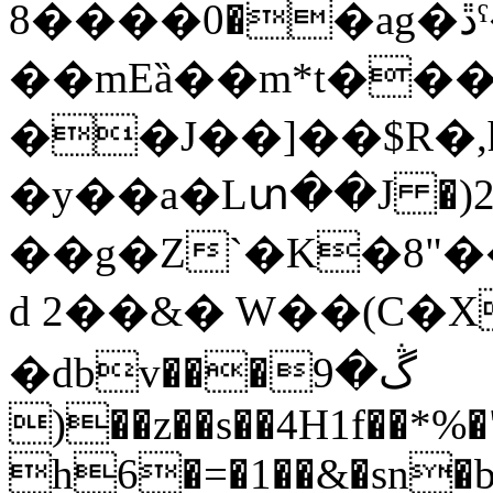
�0����8�ag�ڐˁ�
��mEȁ��m*t���
��J��]��$R�,hϠ�8
�y��a�Lտ��J �)2
��g�Z`�K�8"����6,��K�qZ
d 2��&� W��(C�X
�dbv���ڴ�9
)��z��s��4H1f��*%
h6�=�1��&�sn�b�