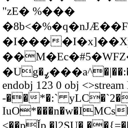
"zE� %���
�8b<�%�q�nJӔ��
�I����I�x]��X
��M�Ec�#5�WFZ�
�Ug�ߨ���a^�|��:��[��z endstream
endobj 123 0 obj <>strea
-��*�:` yLC�`2�
IuO*���n�w�IMCs�9
<��pǏp �l2SU� ��{=��/��˱�