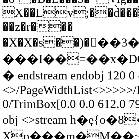
X��Lv;��d̀���
��z�r���
�X�X�s��)�񫰥
���I��=��x�DC
� endstream endobj 120 0 
<>/PageWidthList<
>>>>>/R
0/TrimBox[0.0 0.0 612.0 7
obj <>stream h�ę{
Xp���m�M��;�(