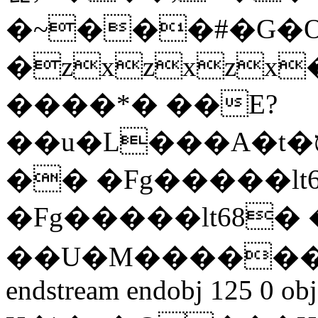
�~���#�G�O
�zxzxz
����*� ��E?
��u�L���A�t�ס�A��g^��X��Gk�(=��~
�� �Fg�����lt
�Fg�����lt68�
��U�M������
endstream endobj 125 0 ob