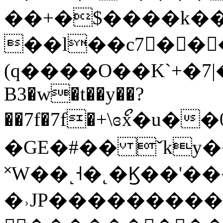
��+�$����k�
��l��c7��
(q����O��K`+�7|
B3�w�t��y��?
��7f�7f�+\ɞޯx�u�
�GE�#�� ˇky�
˟W��˻˧�˛�Ϗ��'
�˒JP���������