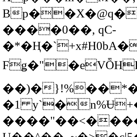
Bp��X�@q�
����0��, qC-
�*�Ң�`+x#H0bA
Fǥ�"�eVȬH
��)�}!%��*�
�1 y`�n%Ʉ+
����"��<���
Ų��^��_~�>�c|5