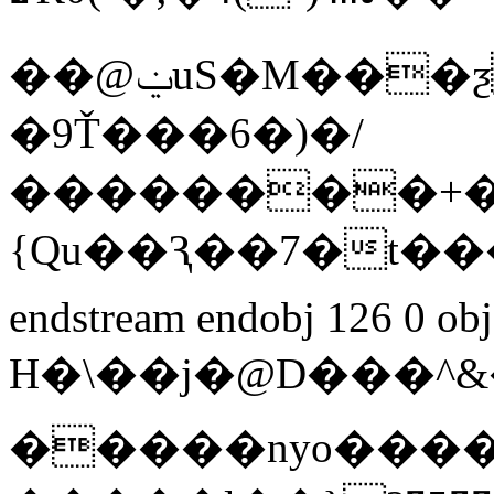
��@ݔuS�M���ƺ�f��F��o��F��o��F��o��F��o��F��?
�9Ť���6�)�/
��������+�
{Qu��Ԇ��7�t����ݱ�v.��`
endstream endobj 126 0 ob
H�\��j�@D���^&��G߾����`<���v�$dy῟.U��l�����2����;��lҟ��
�����nyo����