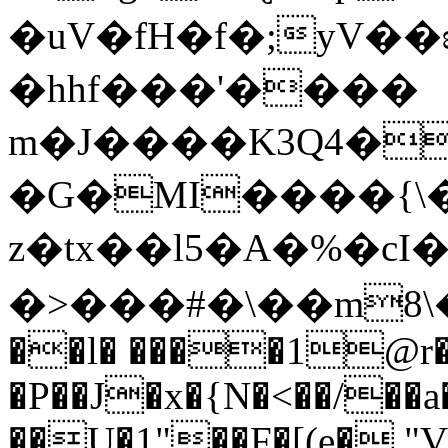
�uV�fH�f�;yV�
�hhf���'����
m�J����K3Q4�
�G�MI����{\�
z�tх��l5�A�%�cI�P6�ѷVQ6
�>���#�\��m8\��0t8��y;�f�
��l� ����1@r�
�P��J�x�{N�<��/��a
��U�1"��F�[(e�,"