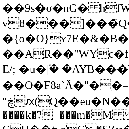
��9s�σ�nG� h
v8���]���̃Q
�{o�O}ʏ7E�&�B�
��AR��"WYc�f
E/; �u�݊|� �AYB��
��O�F8a`Ä�"�ׅ�
"ڿԕ(Q��eu�N��8���[��A�h��g�'�mTR�0q�9�ρB�>:2#�z5��.3{��>�L�G\
����k�?+���m�M �