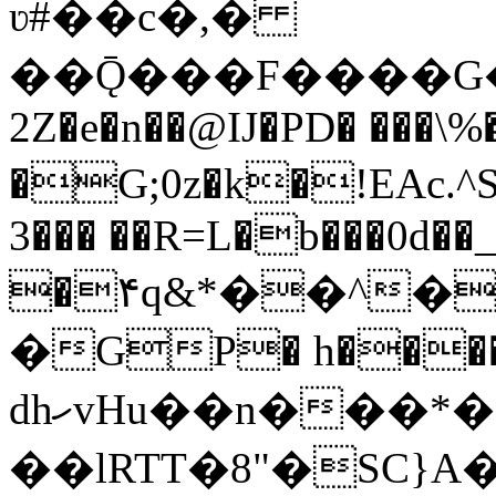
ʋ#��c�,�
��Ǭ���F����G�
2Z�e�n��@IJ�PD� ���\%
3��� ��R=L�b���0d��
�۴q&*��^�!:E*
�GP� h����
dhހvHu��n���*�O��)q��Q^R@���K��N��9�l���rxZ�MH�C�d����
��lRTT�8"�SC}