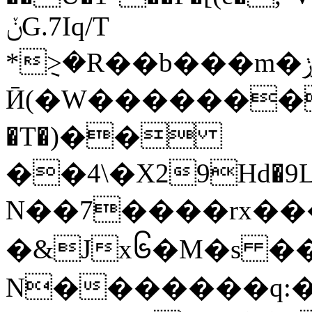
ݩG.7Iq/T
*݈>�R��b���m�ݫj�eC�Q���.�!
Ӣ(�W��������@'�
�T�)��
��4\�X29Hd�9L\G�b�k
N��7����rx���
�&Jx၆�M�s ��
N�������q:�c