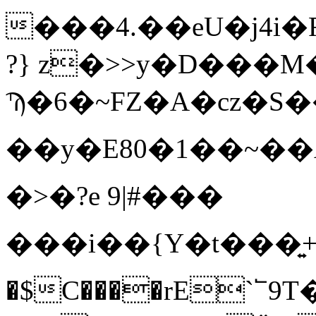
���4.��eU�j4i
?} z�>>y�D���M�
Ϡ�6�~FZ�A�cz�S��
��y�E80� 1��~��
�>�?e 9|#���
���i��{Y�t���͍+\���ܤ0�g�q1��񼂛dجڦ�򂋤X^a\B���o��,9���kW��m3W���X+�l 
�$C����rE`՟