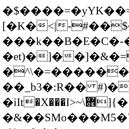
�$����=�yYK��=
[�K�<|-#��
���k��B�E�C�-�
�et)�]��]�&�=
�^\�=������
��_b3�:R�� #)�
�iIt�X���І>~\܎֜]{�����Z
�&��SMo���M5�Y{