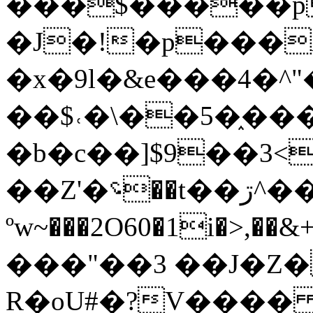
���$�����p
�J�!�p���A
�x�9l�&e���4�
��$˓�\��5�֑�
�b�c��]$9��3<
��Z'�؝��t��ڗ^��SQe��+���f+��DVt"݄dXlH�
ºw~���2O60�1i�>,��&+�
���"��3 ��J�Z�
R�oU#�?V���� 