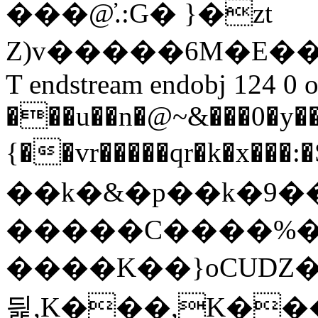
���@̕.:G� }�zt
Z)v�����6M�E���
T endstream endobj 124 0
���u��n�@~&���0�y��
{��vr�����qr�k�x���
��k�&�p��k�9��
�����C����%�
����K��}oCUǱ�.1+�X�r��U�
딅,K���,K��