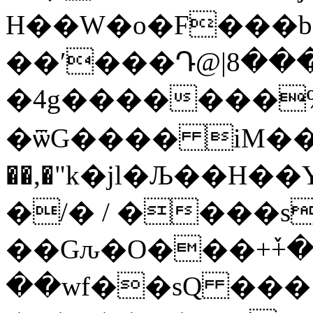
H��W�o�F���
��ʹ���Դ@|8��
�4g�������
�ѿG���� iM��
��,�"k�jl�Љ��H�
�/� / ����s
��Gԉ�O���+ٚ+
��wf��sQ ���