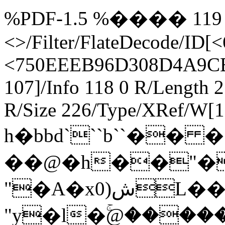
%PDF-1.5 %���� 119 0 o
<>/Filter/FlateDecode/
<750EEEB96D308D4A9CB5
107]/Info 118 0 R/Length 
R/Size 226/Type/XRef/W[1
h�bbd```b``�� 
��@�h��"�
"�A�xش(0L���0&��kIF0[�D���PV "5��mW� 6�,
"y�l�ۚ@����