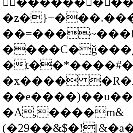
𿻛����������
�z�}+���.��
��=���~���D
����C�ǧ���˿
�t��*����#�
�x���� �R�
��e����)��u��
�A,����m&
(�29��&$�![&�a