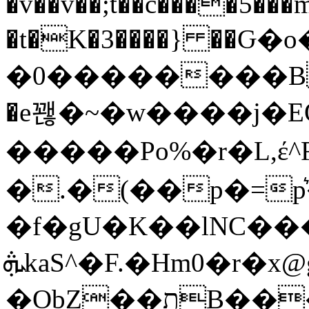
�v��v��;t��c����5��
�t�K�3����} ��Ԍ�
�0��������B�=�q
�e꽪�~�w����j�EO
�����Po%�r�L,έ^F.�Y=$�r�s
�.�(��p�=p͛
�f�gU�K��lNC�
ܞkaS^�F.�Hm0�r�x@g1�@fa�?��?
�ObZ��תB���8����O�{�c����lJ�ӧ����//-