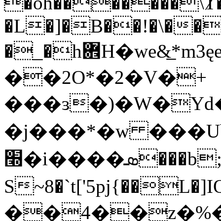
�oh�������\Ⱦ�
�L�]�B��!�\��
�_�h܎H�we&̲*m3ęe#Rl�����F|
��2O*�2�V�+
���ɜ�)�W�Y
�j���*�w ���U
׭�i����ܣ���b;[������̀Na{N/<��u,�C.�搫
S~8�`t['5pj{��L�]IQwɋv����#
��4��z�%�