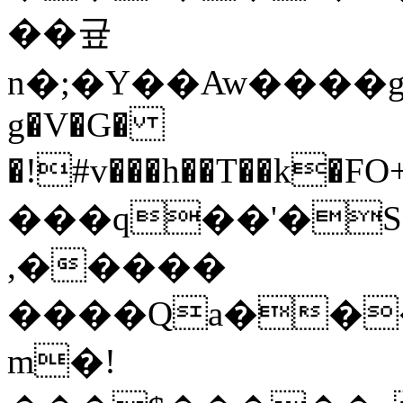
��귶
n�;�Y��Aw����g�\
g�V�G�
�!#v���h��T��k�FO+��!
���q��'�S
,�����
����Qa���
m�!