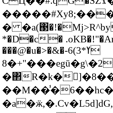
CЦ��#.qG�SZ
�����#Xy8;��
� �a(΃�!�Mj>R^by
*�D�c� .oKB�!"�Ar
���@�u�>�&�ߌ*3)6-
+�8"���egū�g\�2#"��V�|
�΂R�k�񵰱]�8��\-�~a�ٴj
��M��̾�6��hc�
�a�ӝ,�.Cv�L5d]dG,J׊� �`