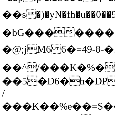
��s�)�yN�fh�u��0��9$e�ʔo�
�bG�������
�@;jM6 6�=49-8-�,؄^/���K�%�
��^/���K�%�
��5�D6�h�DPaM5
/
���K��%e��=S��