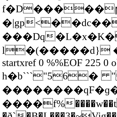
f�D�����ր
�|gp<��dc��
���Dq�L�x�K�
l�(�����d} �w $
startxref 0 %%EOF 225 0 o
h�b```"56� 
��������qF�ɡ����ؾ��r�z��x���`@��y7:�R���YT����(
����f%����w��t
�ð`�B�L���3�~Vig���