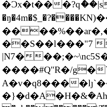
�Ɔx�t���?qެ��|s
�ŋ�4m�$_�?����KN)
����%��ar�,�
��S��l���"7 �*+h�
|N7���;�~\nc5
����# Q"R�/g
A�v�q8����lȷ
�}�d�A�H�&ܿ�A