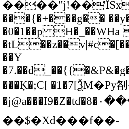
����"j!��'ЇSx
���{�+���g�� ��
�0�1��p H�_��WHa 
�tL��z��v|#c�[�
��Y
�7.��d_��{{�&P&�
���Ķ�;C[ �1�7[ѮM�Py
�j@a���I9�Z�tɗ�8�٠����J�C��%T�QbrC҇\�v��10!
� �$�Xd���f��-