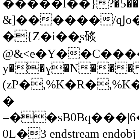
�����l��}?�5�
&]������/qͿo
�{Z�i��͙s䂹
@&˂e�Y��C������
y��ұ�N���
(zP�,%K�R�,
�
=��sB0Bq���|
0L�3 endstream endobj 1