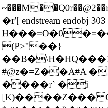
~���M��Q0r��@2��r׹���C�'y��%�]�5i��׋9D��Ő�
�r'[ endstream endobj 303
H���=O�0�=�
(P>"��}
��B�\H�HQ���7
#@z�=Z��A#A �
����r` �i
[K)����Z��� 