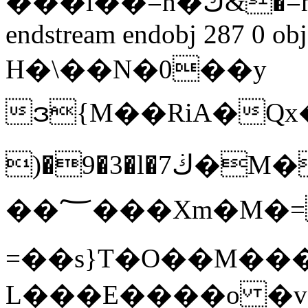
���i��=h�ك&�=h�K�������'KG�/D>���B�+��(�%�b������%f�'~�q�'
endstream endobj 287 0 obj
H�\��N�0��y
ဒ{M��RiA�Qx�
)�9�3�l�ڬ7�M��f���w��z�ϱQ��C�Yiڮަgs��,O���4�q�}VU&K��1^�ղ�wz��/
��؅���Xm�M�=×5��0��iu�
=��s}T�O��M���
L���E����o �