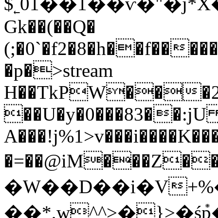
$˿01��1��ѷ�"�j*X�
Gk��(��Q�
(;�0`�f2�8�h��f����
�p�
>stream
H��TkPW���2
��U�y�0���83��:j
A���!j%1>v���i
����K�
�=��@iM���Z��٥(���$oQ� �l�
�W��D��i�V+
��*,w^^>�}>