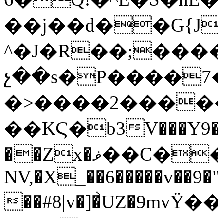
��j��d��G{J�
^�J�R��;���
չ��s�P����7
�>����2�����
��KϚ�b3V���Y9�
��Zx�ޥ��C����/ �B����Y6��
NV,�X_��6�����v��9�"
��#8|v�]�͐UZ�9m