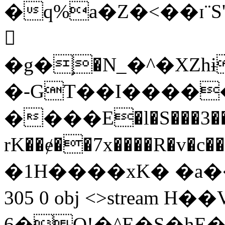
�q%a�Z�˂��ɪ
𷰩
�g�֥�N_�^�XZ
�-GT��I�����
����E�l�S���3��
rK��ɇ��7x����R�v�
�1H����xK� �a��+
305 0 obj <>stream
6�Q!�^E�S�hE