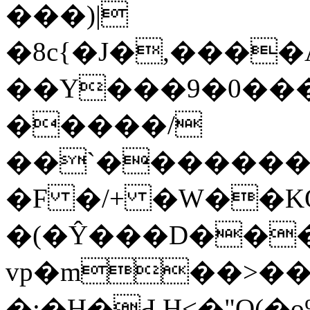
���)|
�8c{�J�,����
��Y���9�0���=
�����/
��ˋ�������
�F �/+ �W��K
�(�Ŷ���D���
vp�m��>��
�;�H�Ԁ H<�"O(�o%ޢ�I�!�