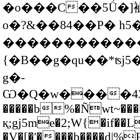
�o���C��5Ǘ�]
o�?&��84��P� h
������������jV�
{�B��g�qu��*ʦj5
g�-
Ѡ�Q�w����43p
�����b%�Ñwt~���
қ;gj5me�2;W{�if��L
�V�[�'����b����d|%