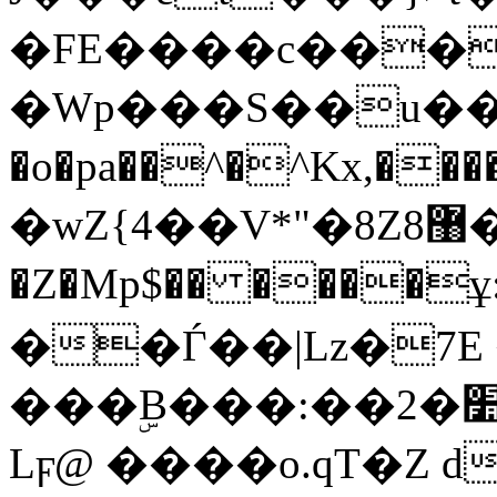
�FE����c���
�Wp���S��u��
�o�pa��^�^Kx,��
�wZ{4��V*"�8Z8޸��x��3 �yt�?
�Z�Mp$�� ����ұ
��Ѓ��|Lz�7E 
���ۣB���:��2�׺�jD:,��m�q�Yg��S�2a)�Vdҁ�Fh�1`&M�
Lϝ@ ����o.qT�Z 