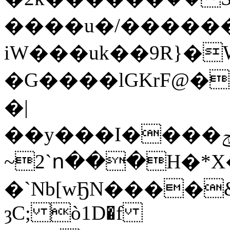
����u�/�����
iW���uk��9R}�
�G����lGKrF@�
�|
~2`ո���H�*X
�`Nb[wҔN����&�
ȝC; ò1D�f