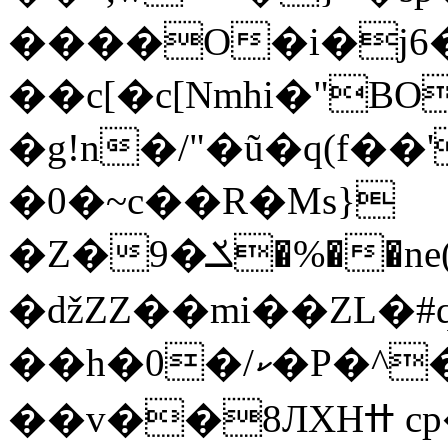
����O�i�j6
��c[�c[Nmhi�"BO
�g!n�/"�ũ�q(f��
�0�~c��R�Ms}
�Z�9�ݎ�%��ne(��e@fB�~h(����M΁v�+ǐn��ss��;�S�t�XВ}
�ǆZZ��mi��ZL�#q
��h�0�/ކ�P�^���졍;/
��v��8ЛXHߚ cp�M<����#