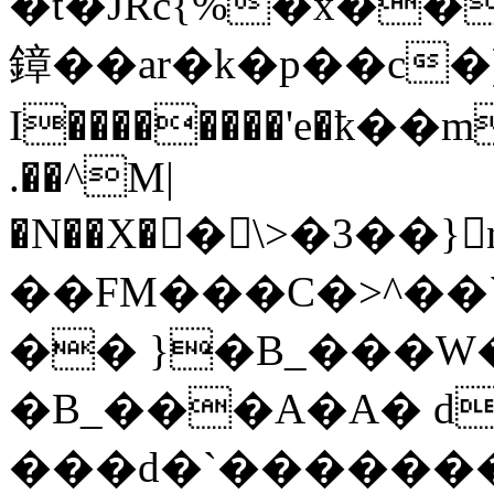
�t�JȒc{%�x��
鏱��ar�k�p��c�)\�.�r״
I��������'e�ҟ��m
.��^M|
�N��X��\>�3�
��FM���C�>^��`
�� }�B_���W
�B_���A�A� d0
���d�`�������������=��c>