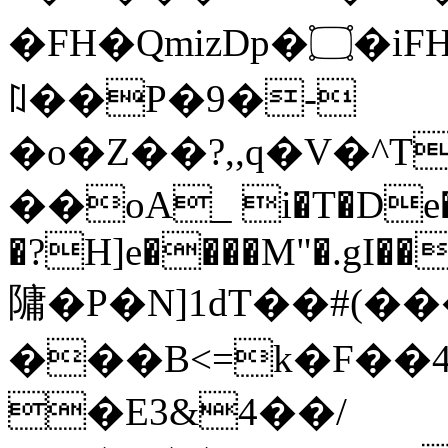
�FH�QmizDp�۝�iFH��wL�P߇�8ڈ�x������
ꇁ��P�9�-
�o�Z��?,,q�V�^T
��oA_ i�T�De�
�?H]e����M"�.gI�
䧡�P�N]1dT��#(�
���B<=k�F��
�E3&4��/