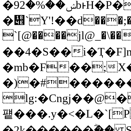
�ݾ��%�92bͱH�P�%0�C�l��{���\
�᭎`Ү'!��d���;�z
`[@����jl@_�\��
��4�S��i�Ҭ�F]
�mb�F��;X�
�)�#�����
lg:�Cngj��@��w2U�� ~����{���
퍹���.y�<�L�`[
�2k������ؓ�� S