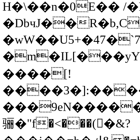
H�\��n�0E�� /
�DbчJ��R�b,C
�wW��U5+�47�`7ˍ
�m�IL[���yYc�ߊ�ŃLc�f�ha�
����[!
����3�]:���
���9eN�����5
骊�"f�<���(�ُ&?