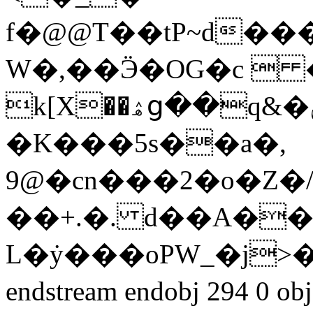
f�@@T��tP~d����٤�&�d��s�@
W�,��Ӭ�OG�c  �
k[X��ۿց��q&�ݩ�H�(�%�D�ৠ��t�ʤBE{
�K���5s��a�,
9@�cn���2�o�Z�//v��{o��1�1�
��+.�. d��A��
L�ẏ���oPW_�j
endstream endobj 294 