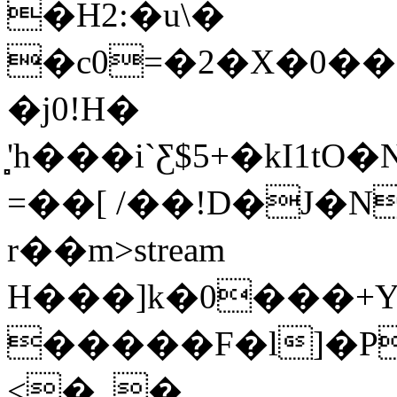
�H2:�u\�
�c0=�2�X�0��
�j0!H�
̻'h���i`Ƹ$5+�kI1t
=��[ /��!D�J�N
r��m
>stream
H���]k�0���+Υ
�����F�l]�P��
<�_�