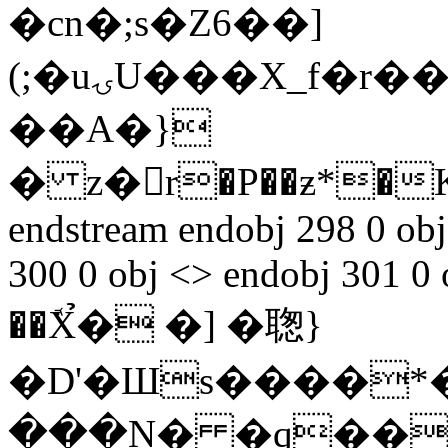
�cn�;s�Z6��]
(;�uۍU���X_f�r��2�O�:�Wʨ�Y�H
��A�}
� z�r�P��ƶ*�
endstream endobj 298 0 obj
300 0 obj <> endobj 301 0
��ܽX̉� �] �聦}
�D'�Шs����*�|2�
���N� �q��