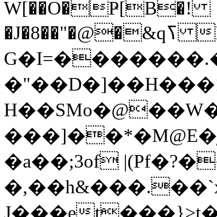
W[��O�Ҏ[B�!
�J�8��"�@�&qߖ F�տ��C�������~8��ɟWH9.��v
G�I=�������
�"��D�]��H���
H��SMo�@��W
���]��*�M@E�j
�a��;3of |(Pf�?�
�,��h&���.��`x
J���et���}>t�