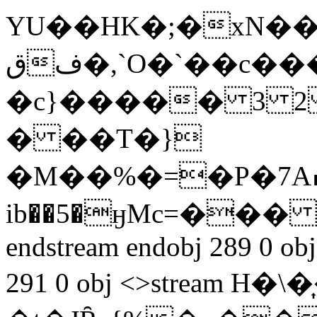
YU��HK�;�xN��
قف�,`O�`��c���`f��`�k��x����\���!
�c}����� 3 
� ��T�}
�M��%�=�P�7A߄��=}=|=}=|=}=|=}=|=��q� <3���1
ib��5�ӈMc=���
endstream endobj 289 0 obj
291 0 obj <>stream