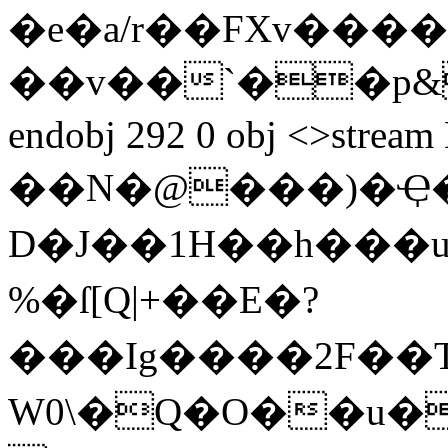
�e�a/r��FXv
���
��v��`��p&
endobj 292 0 obj <>strea
��N�@���)�Ҿ�z
D�J�� 1H��h���u
%�ſ[Q|+��E�?
���Ig����2F��TA
W0\�Q�O��u�