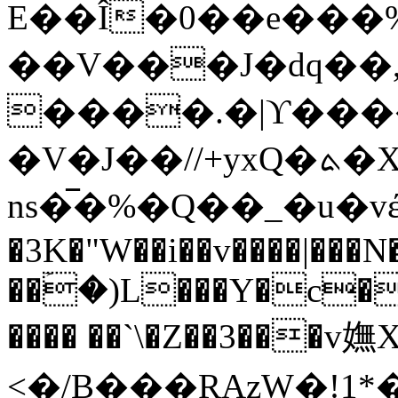
E��Î�0��e���
��V���J�dq��,
����.�|ϒ�����
�V�J��//+yxQ�ܬ�X
ns�̅�%�Q��_�u�vέ
�3K�"W��i��v����|��
��ۡ�)L���Y�c
�
���� ��`\�Z��3���v
<�/B���RAzW�!1*