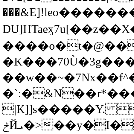
���&E]!leo�����
DU]HTaeӽ7u[��z��X
����o�t�@��T
�K���70Ù�3g����
��w��~�7Nx��f
�`:�&N��r*�
|K]]s�����Y. 
ݲЙܝ�>��y�I���i�!rj�#�/