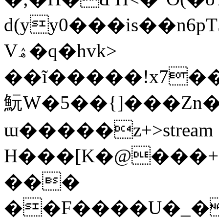
d(yy0���is��n6pT5'7������yٺ��t�!B
Vۿ�q�hvk>
��ĩ�����!x7�
魭W�5��{]���Zn�
ɯ�����z+
>stream
H���[K�@���
���
��F����U�_��