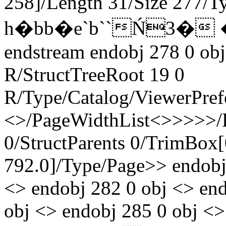
258]/Length 31/Size 277/T
h�bb�e`b``Ń3�
endstream endobj 278 0 obj
R/StructTreeRoot 19 0
R/Type/Catalog/ViewerPref
<>/PageWidthList<
>>>>>/R
0/StructParents 0/TrimBox[
792.0]/Type/Page>> endobj
<> endobj 282 0 obj <> end
obj <> endobj 285 0 obj <>