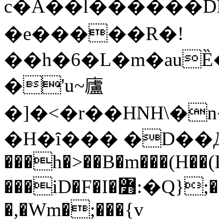
c�A��l������DN�
�e�����R�!
��h�6�L�m�auȄ
�'u~廬
�]�<�r��HNH\�n
�H�ȋ��� �D�
���h�>��B�m���(H�
���iD�F�I�߻:�Q};��Dʖ9W�6i� ��k�����r
�,�Wm�;���{v