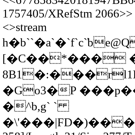
1757405/XRefStm 2066>> s
<>stream
h�b``�a`�`f`c`̕
[�C��*��� 
8B1�:���rl
�Go3�P ���
�^b,g` `
�\'���|FD�)��