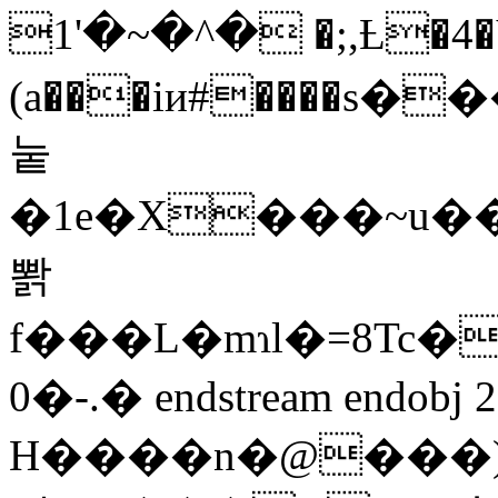
�^�~�'1 �;,Ƚ�4�V
(a���iи#����s�
눝
�1e�X���~u�
뽥
f���L�mɿl�=8Tc��ޒ_�+\]�ۣho��m����w4f����}UŞH�;���҄����qY.�#��g��ċt��E:��U��l6G>�[:��x,g�.��
0�-.� endstream endobj 2
H����n�@���)