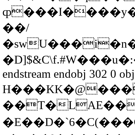
ȹ���I����y�^�_���ߜ��M
��/
�swU���i�n
�D]$&C\f.#W���u
endstream endobj 302 0 ob
H���KK�@���
��T�LAE���
�E��D�`6�C(��