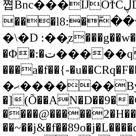
쪕Bnc���IJOϮCڸD���J���9ߌ
���l8:�߫
�\�D :��֛z���g��w�
�Φ�:�ت�����q �"�h�����p n��Uͮ�
���a�f��{-�u��CRq�F�
�ޙ������By
�](Õ��AN�D��9��C
����@�����2�H���
��~��j&�f��89o�j�L���