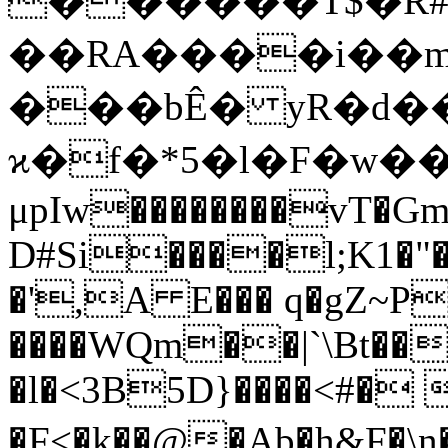
������T$�Ȑ#
��RA����i��m�
���bÊ� yR�d�
ϰ�f�*5�l�F�w���
μpIw��������vT�Gm
D#Si����l;K1�"
�',A E��� q�gZ~P
����WQm��|`\Bt��
�l�<3B5D}����<#� 
�F<�k��@�Ab�h&F�