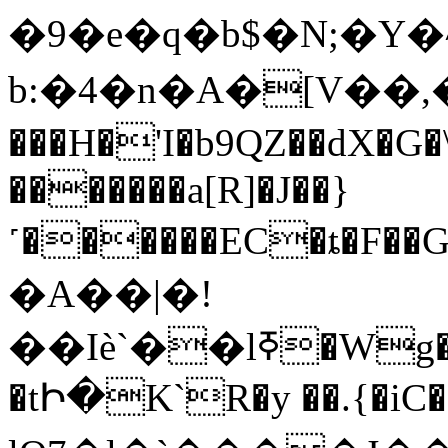
�9�e�q�b$�N;�Y
b:�4�n�A�[V��,�
���H�'I�b9QZ��dX�G
�������a[R]�J��}
˹������EC�ȶ�F�
�A��|�!
��Iѐ`��lߧ�Wg�_�&�;���[�uY}
�tԻ�K`R�y ��.{�iC