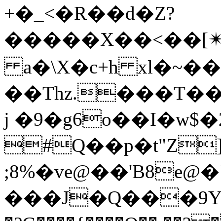
+�_<�R��d�Z?
�����X��<��
a�\X�c+h xl�~���ݟ�G�[F&��|XW����ћ`�iK����rHPlL.qÃe;.�R3�3�M��+$
��Thz.���
T��
j
�9�g6o��I�w$�
#Q��p�t"Z]
;8%�ve@��'B8e@
���J�Q���9Ya���ߩ�