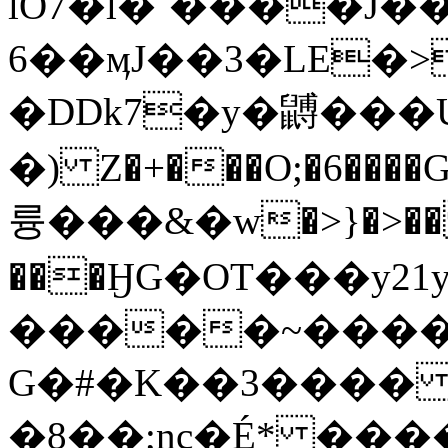
lO7�l�`����J�
6��ӎJ��3�LE�>
�DDk7�y�䶈���
�) Z�+���O;�6����G
륭���&�w�>}�>��
���ӇG�OT���y2
�����~����
G�#�K��3���� A
�8��;nc�É* ���