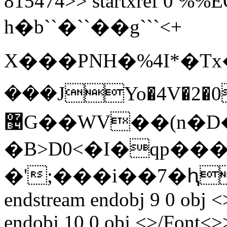
815474>> startxref 0 %%E
h�b``�``��g```<+
X���PNH�%4I*�
�� �JYo�4V�2�0
޴G��WV��(n�D� qF�I�
�B>D0<�I�qp��
�';���i��7�ԧ
endstream endobj 9 0 obj <
endobj 10 0 obj <>/Font<>>