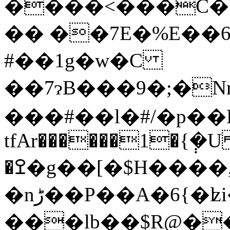
����<���C�[
�� ��7E�%E��6�
#��1g�w�C
��7ɂB���9�;�N
���#��l�#/�p��
tfAr������1�{݄�U
�ߐ�g��[�$H����,o����uu��3�;��vc�<��[�~�(JW4x_=F*�Y�I���Z�%ti�ú9���t
�nڑ��P��A�6{�ʫ
���lb��$R@����