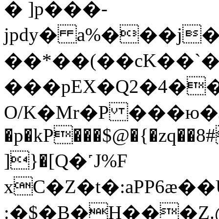
� ]p���-
jpdy� a%���j
��*��(��cK��`�
���pEX�Q2�4��C9֤
O/K�Mr�P ���ю�Jq
�p�kP���$@�{�zq�
]}�[Q�˹J%F
xC�Z�t�:aPP6ӕ��U�����d~ڢ�]���3
:�$�B�H���Z