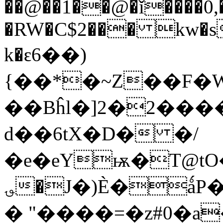
��@��1��@�ǐ����0,�
�RW�C$2��� kw�s
k�ԑ6��)
{��*�~Z��F�W
��Bĥl�]2�2��
d��6tX�D� �/
�e�eYѭ�T@t
؈�J�)È�ǻP��.� �.��q���-
� "����=�z#0�a