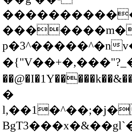
�����������SZ
�������m�
p�3^�����^�nv�
�{"V��+�,���"?_�53x
��@�I�1Y�����k��&�����r*
�
l,��1�^��;�j�
BgT3���x�&��gl