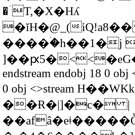
�ۤT,�X�Hʎ
�ĭH�@_(iQ!a8��
����ۛ�h��1�j 
]��ԗ5�<<�e
endstream endobj 18 0 obj 
0 obj <>stream H��W
��Ɍ�|]�c� |
��afâ�eǂ�����