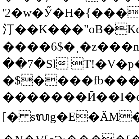
'2�w�Ӳ�H�{���
汀��K���"oB�Kdi
����6$�˲�z���n�a�D�~�z
��7�Sl Т!�V�p
�$����fb���
�������Ӣ��I�o�Q��I�z��'ߦ�Y� 