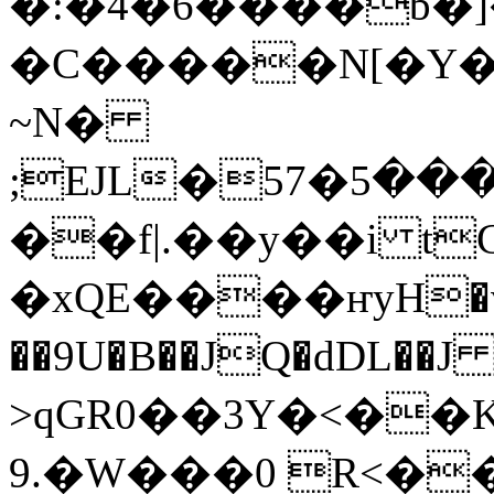
�:�4�6����b�
�C�����N[�Y�
~N�
;EJL�ڸ@������5�57��͕����yV$��zkIF�!5�1��!
��f|.��y��i t
�xQE����ҥyH�v
��9U�B��JQ�dDL��
>qGR0��3Y�<�
9.�W���0 R<��{