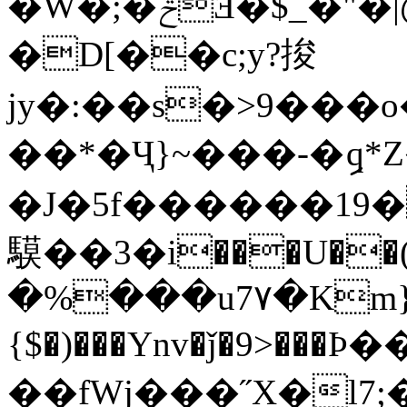
�W�;�ݗƎ�$_�"�|@B�!Q�
�D[��c;y?捘
jy�:��s�>9���
��*�Ҷ}~���-�ި
�J�5f������19
䮬��3�i���U��(g�\�}
�%���u7۷�Km}#�%
{$�)���Ynv�ǰ�9>���Ϸ
��fWj���˝X�l7;