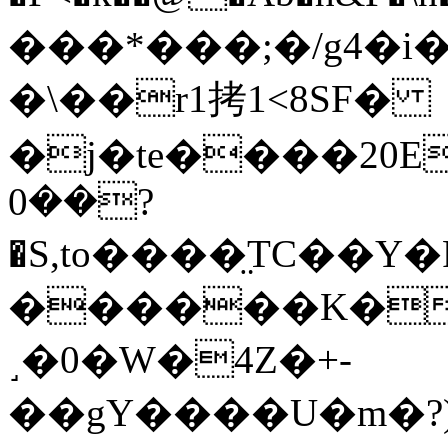
���*���;�/g4�i
�\��r1拷1<8SF�
�j�te����20E�č
��0?
�S,tο����̤TC��Y
������K��
˼�0�W�4Z�+-
��gY����U�m�?