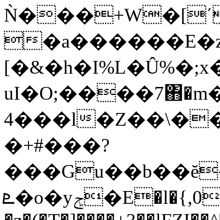
Ǹ���+W�[ʹ
�a������E�
[�&�h�I%L�Û%�;x
uI�O;����7΋�
4���l�Z��\��
�+#���?
���Gu��b��ĕ
ܧ�o�yݮ�E
�l�{,0