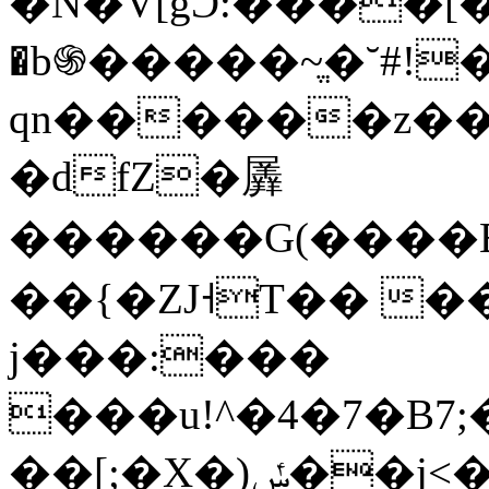
�N�V[gϽ:����[
�b֍�����~ֱ�˘#!�
qn������z��ް
�dfZ�羼
������G(����
��{�ZJ˧T�� ���
j���:���
���u!^�4�7�B7
��[;�X�)ݽ��j<�瘼Mˡ����}