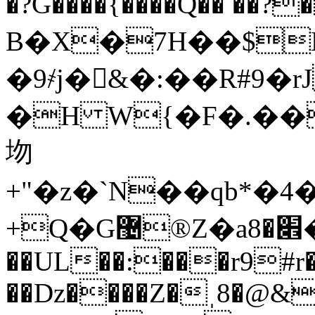
�?G����{����Q�� ��?��ޠ�� 0� ��"�3
B�X�7H��$
�9҂j�􃵇&�:��R#9
�H W{�F�.��
圽
+Q�G޴®Z�a׎�8�"Y92�,ă�nFݯ�D n�9RC������K.L-
��UL��:���r9#r
��Dz����Z�ˌ8�@&