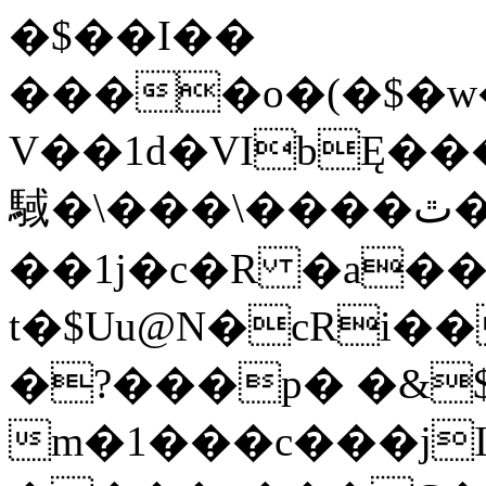
�$��I��
����o�(�$�w
V��1d�VIb
Ę��
䮙�\���\����ٿ�R^0��3D�dg�3 !
��1j�c�R �a�
t�$Uu@N�cRi�
�?���p� �&
m�1���c���j