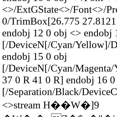
<>/ExtGState<>/Font<>/Pr
0/TrimBox[26.775 27.8121
endobj 12 0 obj <> endobj 
[/DeviceN[/Cyan/Yellow]/
endobj 15 0 obj
[/DeviceN[/Cyan/Magent
37 0 R 41 0 R] endobj 16 0
[/Separation/Black/Device
<>stream H��W�]9