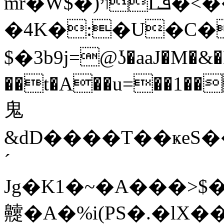
mr�W$�)ױLܦ�<��e�$�����Rs�ȗ����T2��K�v��
�4K�:�U�C
$�3b9j=@ʖ�aaJ�
��t�A��u=��1����i�a�v"i�׀pD�
⻤
&dD����T��ҝeS
´
Jg�K1�~�A���>$
䶑�A�%i(PS�.�lX�