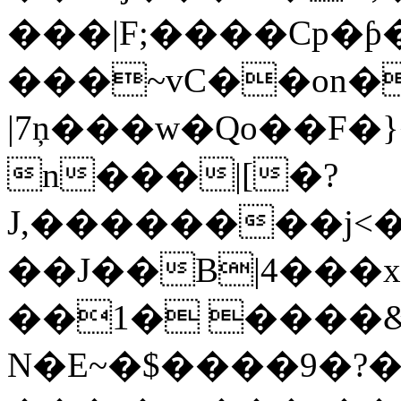
���|F;����Cp�ƥ
���~vC��on�
|7ņ���w�Qo��F�
n���|[�?
J,��������j<
��J��B|4���
��1� ����
N�E~�$����9�?