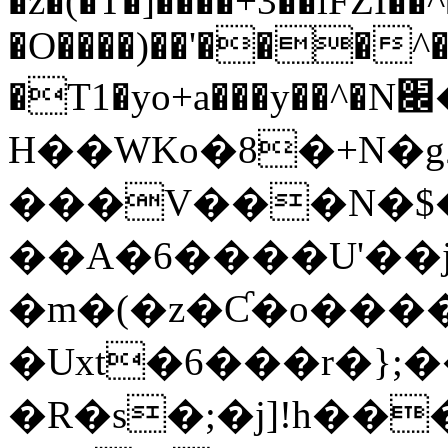
�z�(�T�]����+3��lFZI
�O����)��'���^�
�
H��WKo�8�+N�gڊ"���<���{�Şs�,s`/
���V���N�$
��A�6����U'��j�
�m�(�z�Ƈ�o���
�Uxt�6���r�};
�R�s�;�j]!h��