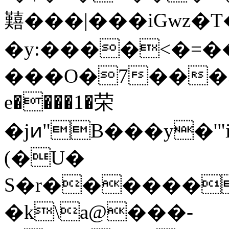
囏 ���|���iGwz�T
�y:����<�=
���O�7���3��%���&($
e����1�荣
�jͷ"B���y�'"
(�U�
S�r������
�k\a@���-