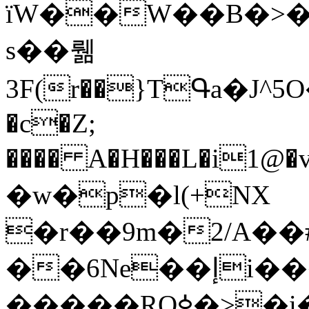
ïW��W��B�>�
s��뤪
3F(r��}TԳa�J^5O��r��;؟'��c!p��n�xmO
�c�Z;
���� A�H���L�i1@�v�"��j
�w�
p�l(+NX
�r��9m�2/A��
��6Ne��إi��� �-
�����ROߦ�>�i��8���/ɔ���i