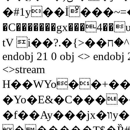
�#1y��İͦ���~=�
�C�������gx���4
tV i��?.�{>��ݗ^�ח��? !R�� endstream
endobj 21 0 obj <> endobj 
<>stream
H��WYo��+�
�Yo�E&�C�����
�f��Ay���jx�װy�B=>�ok����79������S@��aL�B/xI�X�3]���Q�Q(�7