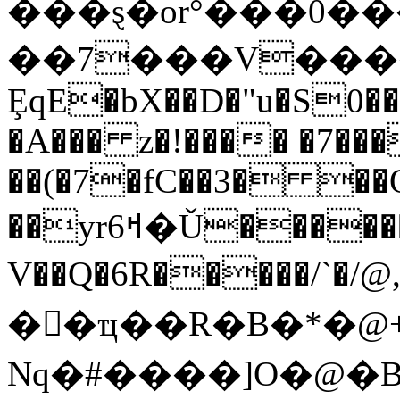
���ȿ�or°���0���
��7���V����3
ȨqE�bX��D�"u�S0�
�A��� z�!���� �7���
��(�7�fC��3� ��
��yrߞ6�Ǔ������Ķzb[��Z/@�� [��V���
V��Q�6R�����/`�/
��ҵ��R�B�*�@
Nq�#����]O�@�B