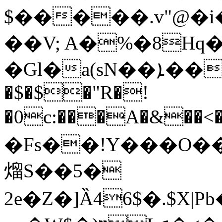
$�����.v"@�i
��V; A�%�8Hq�
�Gl�a(sN��ܐ���{��J�=��\�ة8�C J�A�Ҥ��P�teRZN�vH�`-
�$�$�"R�!
�0c:���A�&��<�
�Fs��!Y���O��bg
熘S��5�
2e�Z�]Ȁ46$�.$X|
Pb