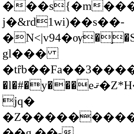
���s{�m���6ڂJ�"�:�ml��
j�&rd1wi)��s��-
�N<|v94�ѹ�֣
gl���
�tȓb��Fa��3����
�l�#�y���eޤ�Z*H��l���Gة2ÝH�X�U��lĮ���
jq�
�Z���������O
��g ��-